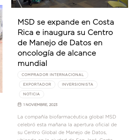
MSD se expande en Costa
Rica e inaugura su Centro
de Manejo de Datos en
oncología de alcance
mundial
COMPRADOR INTERNACIONAL
EXPORTADOR
INVERSIONISTA
NOTICIA
1 NOVIEMBRE, 2023
La compañía biofarmacéutica global MSD
celebró esta mañana la apertura oficial de
su Centro Global de Manejo de Datos,