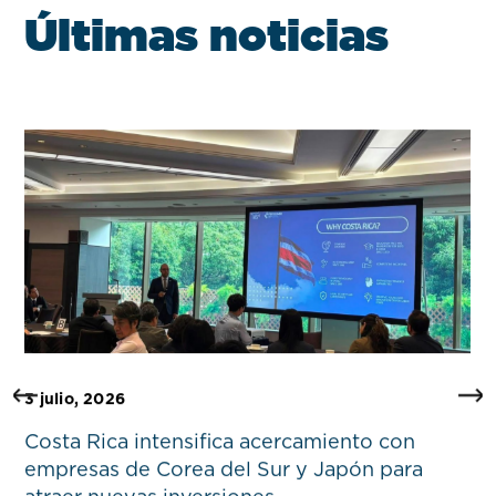
Ú
l
t
i
m
a
s
n
o
t
i
c
i
a
s
3 julio, 2026
3
Costa Rica intensifica acercamiento con
C
empresas de Corea del Sur y Japón para
d