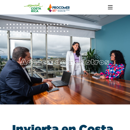
Acerca de nosotros
I
n
v
i
e
r
t
a
e
n
C
o
s
t
a