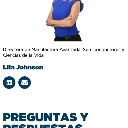
Directora de Manufactura Avanzada, Semiconductores y
Ciencias de la Vida
Lila Johnson
P
R
E
G
U
N
T
A
S
Y