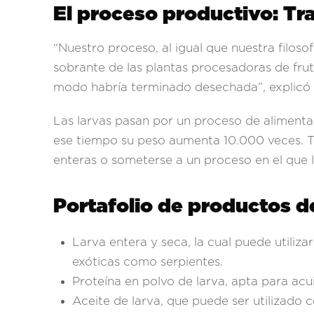
El proceso productivo: Tr
“Nuestro proceso, al igual que nuestra filoso
sobrante de las plantas procesadoras de fru
modo habría terminado desechada”, explicó 
Las larvas pasan por un proceso de alimentac
ese tiempo su peso aumenta 10.000 veces. Tra
enteras o someterse a un proceso en el que l
Portafolio de productos 
Larva entera y seca, la cual puede utiliz
exóticas como serpientes.
Proteína en polvo de larva, apta para acu
Aceite de larva, que puede ser utilizado