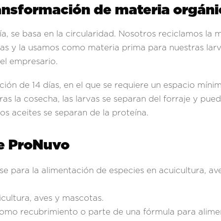
ansformación de materia orgáni
fía, se basa en la circularidad. Nosotros reciclamos la 
tas y la usamos como materia prima para nuestras larv
el empresario.
ión de 14 días, en el que se requiere un espacio mínim
s la cosecha, las larvas se separan del forraje y pue
os aceites se separan de la proteína.
de ProNuvo
arse para la alimentación de especies en acuicultura, a
icultura, aves y mascotas.
 como recubrimiento o parte de una fórmula para alime