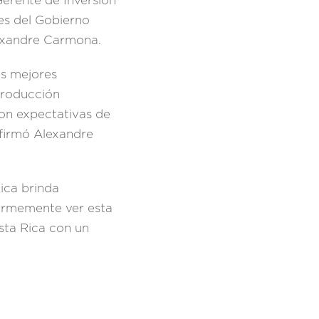
 Gerente de Inversión
s del Gobierno
exandre Carmona.
as mejores
producción
con expectativas de
afirmó Alexandre
Rica brinda
normemente ver esta
sta Rica con un