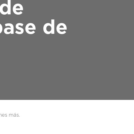
 de
base de
nes más.