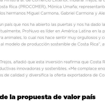
a Ministra ai. de Comercio Exterior, Indiana Trejos; la
Costa Rica (PROCOMER), Mónica Umaña; representante
, los hermanos Miguel Carmona, Gabriel Carmona y Al
 país que nos ha abierto las puertas y nos ha dado l
ctualmente, ProNuvo es líder en América Latina en la 
ra animales, lo cual nos hace sentir muy orgullosos y 
al modelo de producción sostenible de Costa Rica”, 
 Trejos, añadió que esta inversión reafirma que Costa 
oductivas innovadoras y sostenibles. «Me complace e
s de calidad y diversifica la oferta exportadora de Co
de la propuesta de valor país