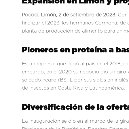
Expansión en Limón y pro
Pococí, Limón, 2 de setiembre de 2023
. Con
finalizar el 2023, los hermanos Carmona, de 
planta de producción de alimento para anima
Pioneros en proteína a ba
Esta empresa, que llegó al país en el 2018, in
embargo, en el 2020 su negocio dio un giro 
soldado negro (BSFL por sus siglas en inglés
de insectos en Costa Rica y Latinoamérica.
Diversificación de la ofer
La inauguración se dio en el marco de la gira