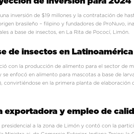
yección de inversión para 2024
 una inversión de $19 millones y la contratación de has
origen brasileño – filipino y fundadores de ProNuvo, i
les a base de insectos, en La Rita de Pococí, Limón.
se de insectos en Latinoamérica
ició con la producción de alimento para el sector de ma
y se enfocó en alimento para mascotas a base de larv
), convirtiéndose en la primera planta de elaboración 
ta exportadora y empleo de cali
 presidencial a la zona de Limón y contó con la partic