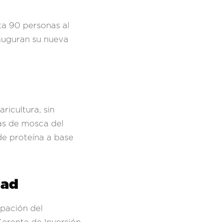
ta 90 personas al
nauguran su nueva
ricultura, sin
as de mosca del
de proteína a base
dad
ipación del