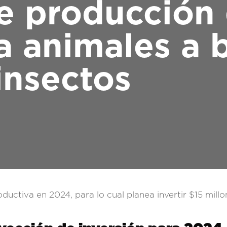
e producción
a animales a 
insectos
uctiva en 2024, para lo cual planea invertir $15 millo