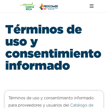
T
é
r
m
i
n
o
s
d
e
u
s
o
y
c
o
n
s
e
n
t
i
m
i
e
n
t
o
i
n
f
o
r
m
a
d
o
Términos de uso y consentimiento informado
para proveedores y usuarios del
Catálogo de