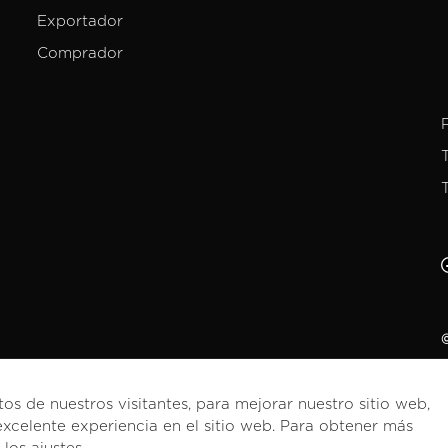
Exportador
Comprador
©
tos de nuestros visitantes, para mejorar nuestro sitio web,
xcelente experiencia en el sitio web. Para obtener más
Español