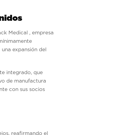
nidos
ck Medical
, empresa
s mínimamente
á una expansión del
te integrado, que
tivo de manufactura
nte con sus socios
jos, reafirmando el