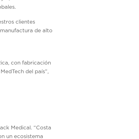
obales.
stros clientes
 manufactura de alto
ica, con fabricación
 MedTech del país”,
back Medical. “Costa
on un ecosistema