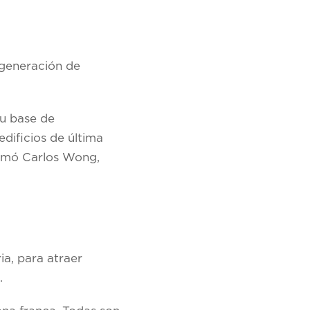
 generación de
su base de
dificios de última
irmó Carlos Wong,
ia, para atraer
.