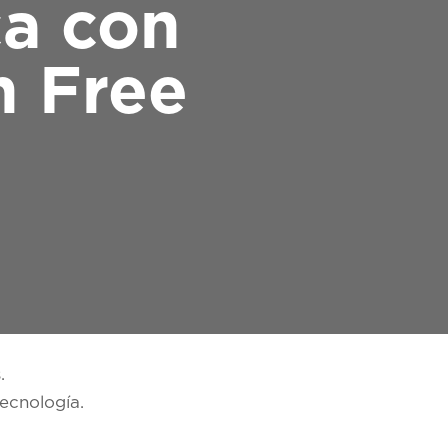
ca con
n Free
.
ecnología.