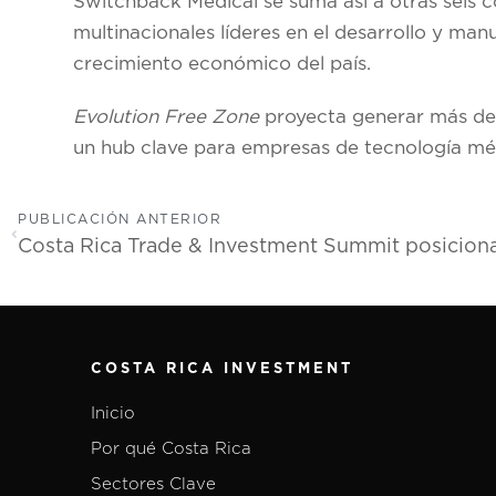
Switchback Medical
se suma así a otras seis
multinacionales líderes en el desarrollo y ma
crecimiento económico del país.
Evolution Free Zone
proyecta generar más de 
un hub clave para empresas de tecnología méd
PUBLICACIÓN ANTERIOR
COSTA RICA INVESTMENT
Inicio
Por qué Costa Rica
Sectores Clave