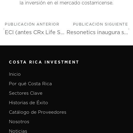
la inversión en el mercado costarricense.
PUBLICACIÓN ANTERIOR
PUBLICACIÓN SIGUIENTE
ECI (antes CRx Life Sciences) construirá en Costa Rica laboratorio de pruebas de empaque de última generación
Resonetics inaugura su segunda planta de manufactura en Costa Rica
COSTA RICA INVESTMENT
Inicio
Por qué Costa Rica
Sectores Clave
Historias de Éxito
Catálogo de Proveedores
Nosotros
Noticias