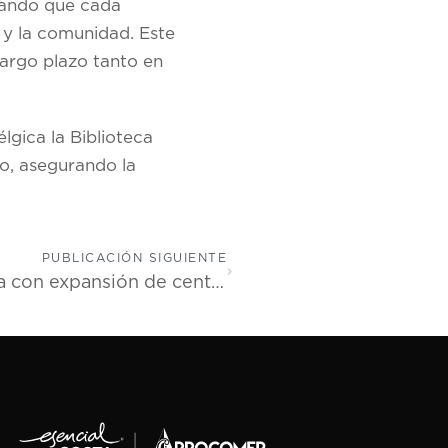
urando que cada
a y la comunidad. Este
largo plazo tanto en
lgica la Biblioteca
o, asegurando la
PUBLICACIÓN SIGUIENTE
Movate celebra 12 años en Costa Rica con expansión de centro de última generación