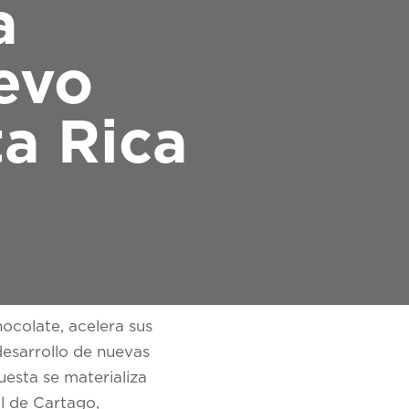
a
evo
a Rica
hocolate, acelera sus
desarrollo de nuevas
esta se materializa
l de Cartago,