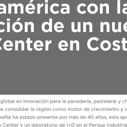
américa con l
ción de un nu
Center en Cost
r global en innovación para la panadería, pastelería y c
 de consolidar la región como motor de crecimiento y 
pañía ha estado presente por más de 40 años, esta apu
Center y un laboratorio de I+D en el Parque Industria