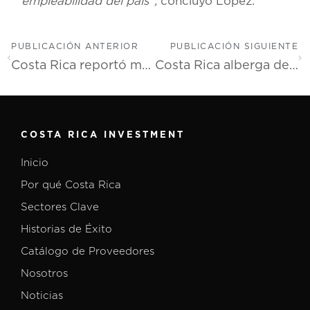
empleabilidad del país”,
concluyó López.
PUBLICACIÓN ANTERIOR
PUBLICACIÓN SIGUIENTE
Costa Rica reportó más de US$11 millones en inversiones fílmicas durante el 2024
Costa Rica alberga destacado foro mundial de manufactura de dispositivos médicos
COSTA RICA INVESTMENT
Inicio
Por qué Costa Rica
Sectores Clave
Historias de Éxito
Catálogo de Proveedores
Nosotros
Noticias