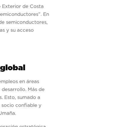
 Exterior de Costa
 semiconductores”. En
 de semiconductores,
ras y su acceso
 global
empleos en áreas
 desarrollo. Más de
s. Esto, sumado a
 socio confiable y
 Umaña.
boración estratégica