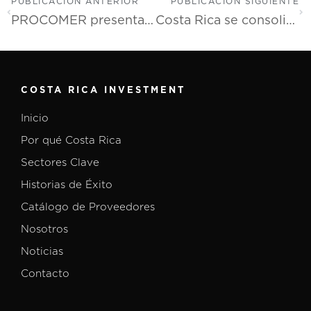
PUBLICACIÓN ANTERIOR
PUBLICACIÓN SIGUIENTE
PROCOMER presenta perfil de región Huetar Norte para incentivar oportunidades de inversión
Costa Rica se consolida como referente en generación de oportunidades para la industria audiovisual mundial
COSTA RICA INVESTMENT
Inicio
Por qué Costa Rica
Sectores Clave
Historias de Éxito
Catálogo de Proveedores
Nosotros
Noticias
Contacto