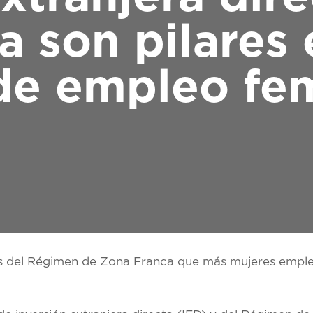
a son pilares 
de empleo fe
 del Régimen de Zona Franca que más mujeres emplea