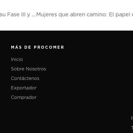
Heraeus Medevio se expande en Costa Rica con su Fase III y creará 500 nuevos empleos
MÁS DE PROCOMER
Inicio
Sobre Nosotros
Contáctenos
Exportador
Comprador