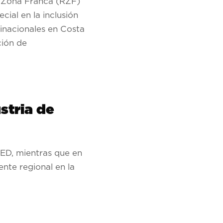
e Zona Franca (RZF)
ial en la inclusión
inacionales en Costa
ción de
stria de
IED, mientras que en
nte regional en la