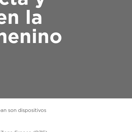
en la
menino
n son dispositivos