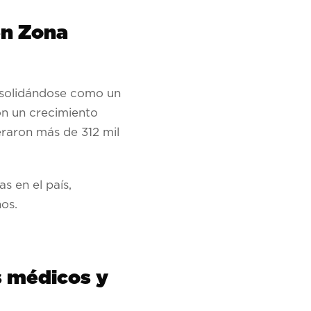
en Zona
onsolidándose como un
on un crecimiento
eraron más de 312 mil
s en el país,
os.
s médicos y