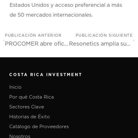
Estados Unidos y acceso preferencial a más
de 50 mercados internacionales.
PUBLICACIÓN ANTERIOR
PUBLICACIÓN SIGUIENTE
PROCOMER abre oficina de promoción de inversión en Silicon Valley para impulsar atracción en tecnologías avanzadas
Resonetics amplía sus operaciones con tercera planta en Costa Rica
COSTA RICA INVESTMENT
Inicio
Por qué Costa Rica
Sectores Clave
Historias de Éxito
Catálogo de Proveedores
Nosotros