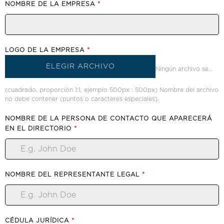
NOMBRE DE LA EMPRESA
*
LOGO DE LA EMPRESA
*
ELEGIR ARCHIVO
Ningún archivo seleccionado
(cuadrado, proporción 1:1, ejemplo 500px : 500px) Nombre del archivo
no debe contener (puntos o caracteres especiales).
NOMBRE DE LA PERSONA DE CONTACTO QUE APARECERÁ
EN EL DIRECTORIO
*
NOMBRE DEL REPRESENTANTE LEGAL
*
CÉDULA JURÍDICA
*