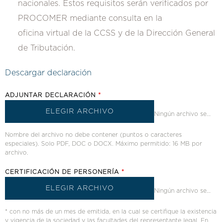
nacionales. Estos requisitos serán verificados por
PROCOMER mediante consulta en la
oficina virtual de la CCSS y de la Dirección General
de Tributación.
Descargar declaración
ADJUNTAR DECLARACIÓN
*
ELEGIR ARCHIVO
Ningún archivo seleccionado
Nombre del archivo no debe contener (puntos o caracteres
especiales). Solo PDF, DOC o DOCX. Máximo permitido: 16 MB por
archivo.
CERTIFICACIÓN DE PERSONERÍA
*
ELEGIR ARCHIVO
Ningún archivo seleccionado
* con no más de un mes de emitida, en la cual se certifique la existencia
y vigencia de la sociedad y las facultades del representante legal. En