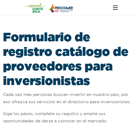
F
o
r
m
u
l
a
r
i
o
d
e
r
e
g
i
s
t
r
o
c
a
t
á
l
o
g
o
d
e
p
r
o
v
e
e
d
o
r
e
s
p
a
r
a
i
n
v
e
r
s
i
o
n
i
s
t
a
s
Cada vez más personas buscan invertir en nuestro país, por
eso ofrezca sus servicios en el directorio para inversionistas.
​Siga los pasos, complete su registro y amplíe sus
oportunidades de darse a conocer en el mercado.