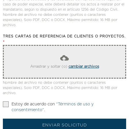
caso de poder especial, este deberá detallar los actos a realizar por el
mandatario, según lo dispuesto en el artículo 1256 del Código Civil.
Nombre del archivo no debe contener (puntos o caracteres
especiales). Solo PDF, DOC o DOCX. Máximo permitido: 16 MB por
archivo.
TRES CARTAS DE REFERENCIA DE CLIENTES O PROYECTOS.
*
Arrastrar y soltar (o)
cambiar archivos
Nombre del archivo no debe contener (puntos o caracteres
especiales). Solo PDF, DOC o DOCX. Máximo permitido: 16 MB por
archivo.
Estoy de acuerdo con
“Términos de uso y
consentimiento”
.
ENVIAR SOLICITUD