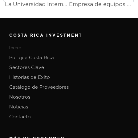
La Universidad Internacional de Costa Rica abierta al mundo
Empresa de equipos y servicios para la industria de semiconductores Applied Materials, Inc iniciará operaciones en Costa Rica en 2025
COSTA RICA INVESTMENT
Inicio
Por qué Costa Rica
Sectores Clave
Historias de Éxito
Catálogo de Proveedores
Nosotros
Noticias
Contacto