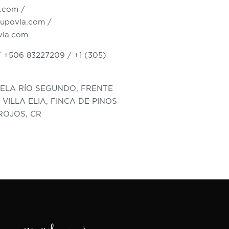
a.com
/
upovla.com
/
vla.com
 +506 83227209 / +1 (305)
ELA RÍO SEGUNDO, FRENTE
VILLA ELIA, FINCA DE PINOS
ROJOS, CR