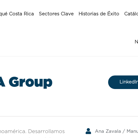
qué Costa Rica
Sectores Clave
Historias de Éxito
Catál
N
A Group
LinkedI
Ana Zavala / Manu
oamérica. Desarrollamos