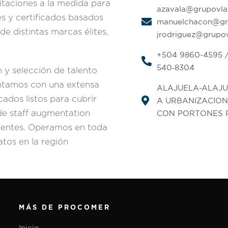
itaciones a la medida para
azavala@grupovl
es y certificados basados
manuelchacon@gr
e distintas marcas élites,
jrodriguez@grupo
+504 9860-4595 /
540‑8304
 y selección de talento
Contamos con una extensa
ALAJUELA-ALAJU
cados listos para cubrir
A URBANIZACION 
de staff augmentation
CON PORTONES 
clientes. Operamos en toda
atos en la región
MÁS DE PROCOMER