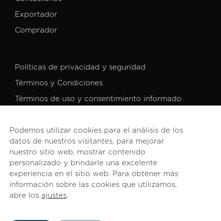
Exportador
Comprador
Políticas de privacidad y seguridad
Términos y Condiciones
Términos de uso y consentimiento informado
Podemos utilizar cookies para el análisis de los
datos de nuestros visitantes, para mejorar
nuestro sitio web, mostrar contenido
personalizado y brindarle una excelente
© 2026 PROCOMER. Todos los derechos reservados.
experiencia en el sitio web. Para obtener más
información sobre las cookies que utilizamos,
abre los
ajustes
.
English
(
Inglés
)
Español