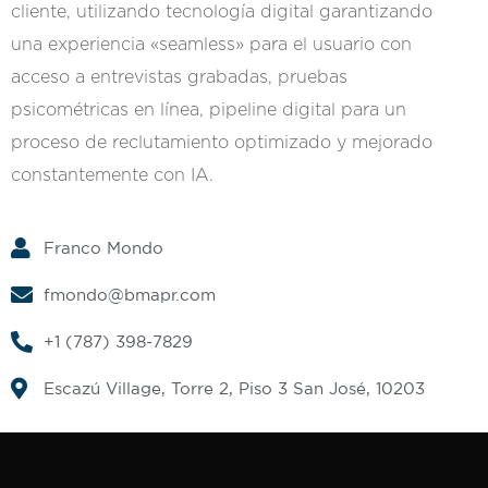
cliente, utilizando tecnología digital garantizando
una experiencia «seamless» para el usuario con
acceso a entrevistas grabadas, pruebas
psicométricas en línea, pipeline digital para un
proceso de reclutamiento optimizado y mejorado
constantemente con IA.
Franco Mondo
fmondo@bmapr.com
+1 (787) 398-7829
Escazú Village, Torre 2, Piso 3 San José, 10203