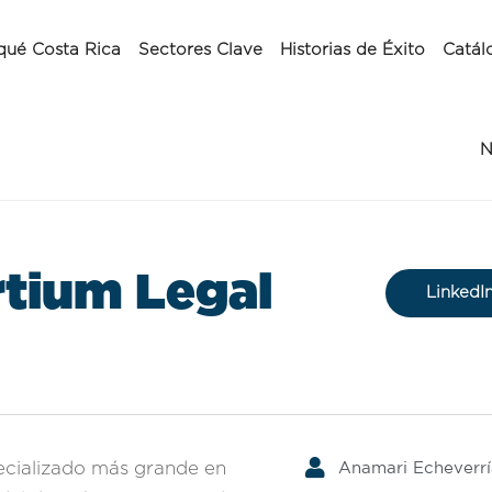
qué Costa Rica
Sectores Clave
Historias de Éxito
Catál
N
tium Legal
LinkedI
Anamari Echeverrí
pecializado más grande en