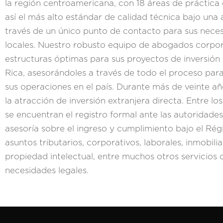
la región centroamericana, con 18 áreas de práctica
así el más alto estándar de calidad técnica bajo una
través de un único punto de contacto para sus neces
locales. Nuestro robusto equipo de abogados corpora
estructuras óptimas para sus proyectos de inversión 
Rica, asesorándoles a través de todo el proceso par
sus operaciones en el país. Durante más de veinte a
la atracción de inversión extranjera directa. Entre l
se encuentran el registro formal ante las autoridade
asesoría sobre el ingreso y cumplimiento bajo el Ré
asuntos tributarios, corporativos, laborales, inmobilia
propiedad intelectual, entre muchos otros servicios q
necesidades legales.