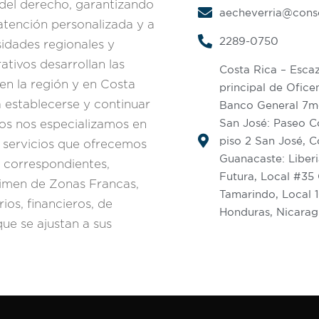
 del derecho, garantizando
aecheverria@cons
 atención personalizada y a
2289-0750
idades regionales y
tivos desarrollan las
Costa Rica – Escaz
en la región y en Costa
principal de Oficen
a establecerse y continuar
Banco General 7mo
San José: Paseo Co
ños nos especializamos en
piso 2 San José, C
os servicios que ofrecemos
Guanacaste: Liberi
s correspondientes,
Futura, Local #35 
gimen de Zonas Francas,
Tamarindo, Local 1
rios, financieros, de
Honduras, Nicara
ue se ajustan a sus