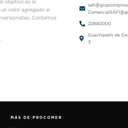
l objetivo es la
safi@grupoimpros
 un valor agregado al
ComercialSAFI@g
nversionistas. Contamos
22840000
Guachipelín de Esc
.
3
MÁS DE PROCOMER