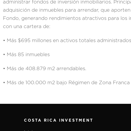
administrar fondos de inversión inmobiliarios. Principa
adquisición de inmuebles para arrendar, que aporten
Fondo, generando rendimientos atractivos para los i
con una cartera de:
• Más $695 millones en activos totales administrados
• Más 85 inmuebles
• Más de 408.879 m2 arrendables.
• Más de 100.000 m2 bajo Régimen de Zona Franca
COSTA RICA INVESTMENT