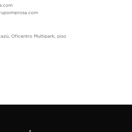
a.com
rupoimprosa.com
azú, Oficentro Multipark, piso