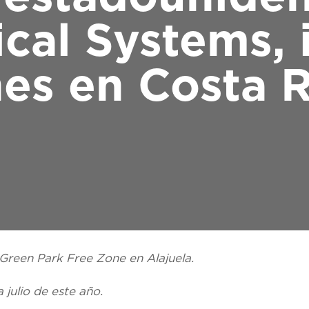
cal Systems, i
es en Costa 
 Green Park Free Zone en Alajuela.
 julio de este año.