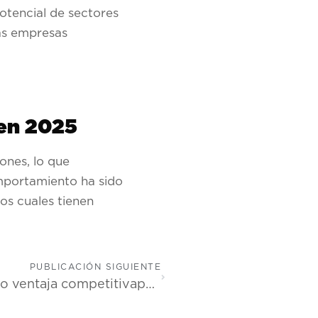
otencial de sectores
las empresas
 en 2025
ones, lo que
omportamiento ha sido
os cuales tienen
PUBLICACIÓN SIGUIENTE
PROCOMER afianza el aftercare como ventaja competitivapara la inversión extranjera