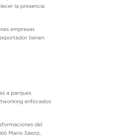
lecer la presencia
anas empresas
exportador tienen
tas a parques
networking enfocados
nsformaciones del
aló Mario Sáenz,