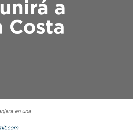
unirá a
n Costa
anjera en una
mit.com