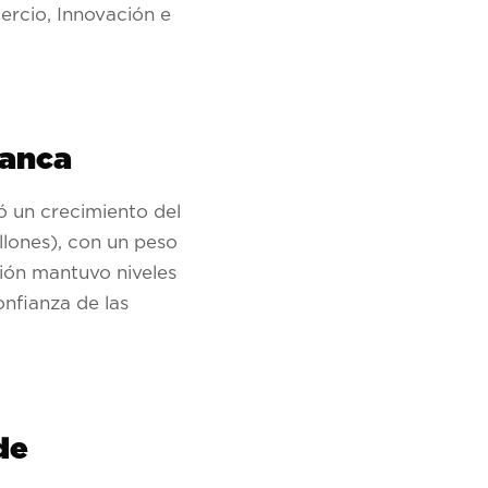
ercio, Innovación e
ranca
ó un crecimiento del
lones), con un peso
sión mantuvo niveles
onfianza de las
de