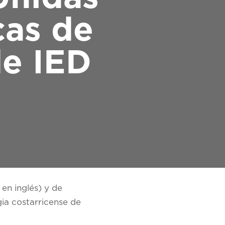
cas de
de IED
en inglés) y de
gia costarricense de