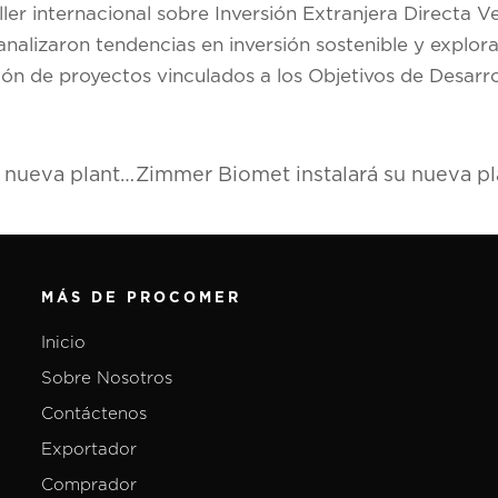
aller internacional sobre Inversión Extranjera Directa V
nalizaron tendencias en inversión sostenible y explo
ón de proyectos vinculados a los Objetivos de Desarro
Penumbra, Inc. elige a Costa Rica para instalar su nueva planta de manufactura
MÁS DE PROCOMER
Inicio
Sobre Nosotros
Contáctenos
Exportador
Comprador