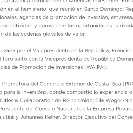
lio, Costa Rica participó en el Americas Investment Fo
ión en el hemisferio, que reunió en Santo Domingo, R
onales, agencias de promoción de inversión, empresas
competitividad y aprovechar las oportunidades derivad
n de las cadenas globales de valor.
bezada por el Vicepresidente de la República, Franci
el foro junto con la Vicepresidenta de República Domin
ncias de Promoción de Inversiones (WAIPA).
la Promotora del Comercio Exterior de Costa Rica (P
 para la inversión», donde compartió la experiencia d
Cities & Collaboration de Reino Unido; Ella Woger-Ni
, Presidente del Consejo Nacional de la Empresa Priv
lutini; y Johannes Kelner, Director Ejecutivo del Cons