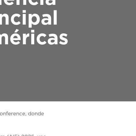
ncipal
méricas
Conference, donde