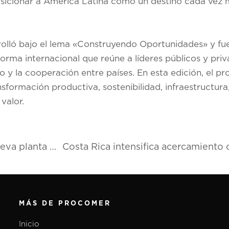
posicionar a América Latina como un destino cada vez
lló bajo el lema «Construyendo Oportunidades» y fue 
rma internacional que reúne a líderes públicos y priv
co y la cooperación entre países. En esta edición, el 
sformación productiva, sostenibilidad, infraestructura, i
valor.
Prent Corporation inicia la construcción de su nueva planta de empaques para la industria médica en Costa Rica
MÁS DE PROCOMER
Inicio