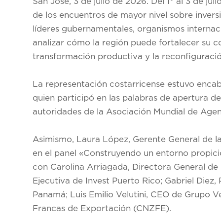
San José, 3 de julio de 2026.
Del 1° al 3 de ju
de los encuentros de mayor nivel sobre invers
líderes gubernamentales, organismos internaci
analizar cómo la región puede fortalecer su 
transformación productiva y la reconfiguració
La representación costarricense estuvo enca
quien participó en las palabras de apertura d
autoridades de la Asociación Mundial de Age
Asimismo, Laura López, Gerente General de 
en el panel «Construyendo un entorno propicio
con Carolina Arriagada, Directora General de 
Ejecutiva de Invest Puerto Rico; Gabriel Diez
Panamá; Luis Emilio Velutini, CEO de Grupo Ve
Francas de Exportación (CNZFE).