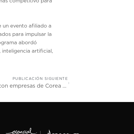
 más competitivo para
un evento afiliado a
ados para impulsar la
programa abordó
nteligencia artificial,
PUBLICACIÓN SIGUIENTE
Costa Rica intensifica acercamiento con empresas de Corea del Sur y Japón para atraer nuevas inversiones