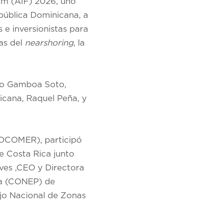
rum (AIF) 2026, uno
epública Dominicana, a
 e inversionistas para
as del
nearshoring
, la
sco Gamboa Soto,
icana, Raquel Peña, y
ROCOMER), participó
e Costa Rica junto
eves ,CEO y Directora
ada (CONEP) de
ejo Nacional de Zonas