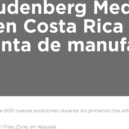
udenberg Med
n Costa Rica
nta de manuf
 600 nuevas posiciones durante los primeros tres añ
 Free Zone, en Alajuela.