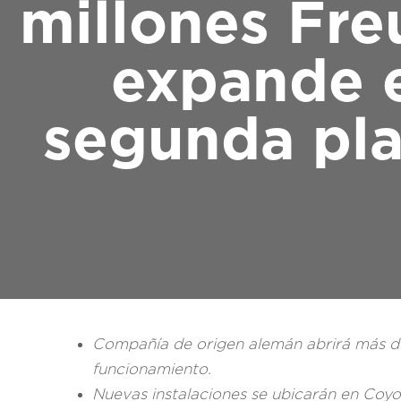
millones Fre
expande e
segunda pla
Compañía de origen alemán abrirá más de
funcionamiento.
Nuevas instalaciones se ubicarán en Coyol