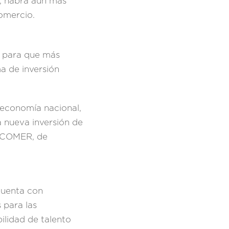
, habrá aún más
 Comercio.
a para que más
a de inversión
 economía nacional,
 nueva inversión de
ROCOMER, de
cuenta con
 para las
ilidad de talento