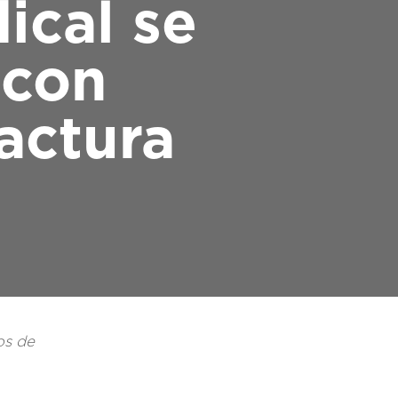
ical se
 con
actura
os de