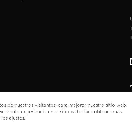
©
tos de nuestros visitantes, para mejorar nuestro sitio web,
xcelente experiencia en el sitio web. Para obtener más
Español
e los
ajustes
.