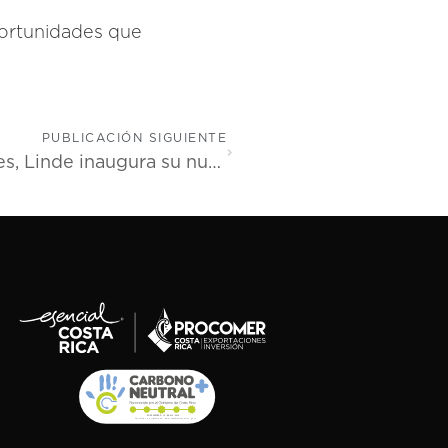
portunidades que
PUBLICACIÓN SIGUIENTE
Con una inversión de más $15 millones, Linde inaugura su nueva planta criogénica en Costa Rica