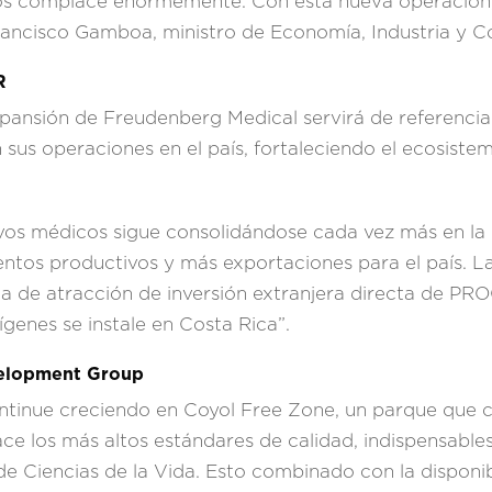
 nos complace enormemente. Con esta nueva operación
Francisco Gamboa, ministro de Economía, Industria y
R
xpansión de Freudenberg Medical servirá de referenci
sus operaciones en el país, fortaleciendo el ecosistem
tivos médicos sigue consolidándose cada vez más en la
tos productivos y más exportaciones para el país. La
ia de atracción de inversión extranjera directa de P
genes se instale en Costa Rica”.
velopment Group
tinue creciendo en Coyol Free Zone, un parque que 
ace los más altos estándares de calidad, indispensables
de Ciencias de la Vida. Esto combinado con la disponib