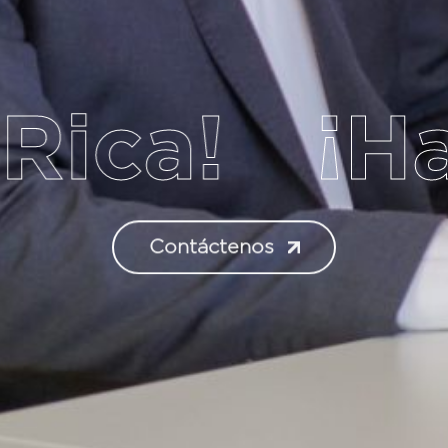
ca!
¡Habl
Contáctenos