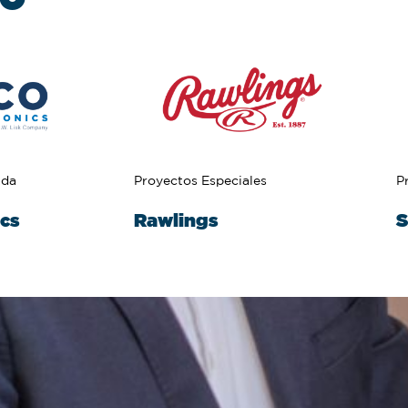
ada
Proyectos Especiales
P
ics
Rawlings
S