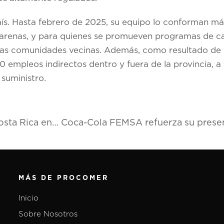
aís. Hasta febrero de 2025, su equipo lo conforman m
tarenas, y para quienes se promueven programas de c
e las comunidades vecinas. Además, como resultado de
empleos indirectos dentro y fuera de la provincia, a 
suministro.
PROCOMER refuerza la propuesta de valor de Costa Rica en evento de selección sitios de inversión Site Selectors Guild Annual Conference
MÁS DE PROCOMER
Inicio
Sobre Nosotros