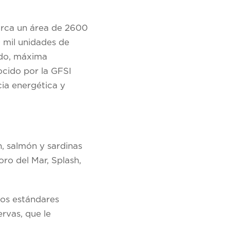
barca un área de 2600
 mil unidades de
ado, máxima
ocido por la GFSI
cia energética y
n, salmón y sardinas
oro del Mar, Splash,
tos estándares
rvas, que le