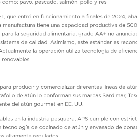
s como: pavo, pescado, salmón, pollo y res.
PET, que entró en funcionamiento a finales de 2024, a
 manufactura tiene una capacidad productiva de 500
CGS para la seguridad alimentaria, grado AA+ no anunci
l sistema de calidad. Asimismo, este estándar es recon
 Actualmente la operación utiliza tecnología de eficien
 renovables.
para producir y comercializar diferentes líneas de atú
tafolio de atún lo conforman sus marcas Sardimar, Tes
rente del atún gourmet en EE. UU.
ables en la industria pesquera, APS cumple con estric
 en tecnología de cocinado de atún y envasado de conse
s altamente regulados.