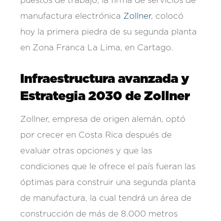
puestos de trabajo, la firma de servicios de
manufactura electrónica
Zollner
, colocó
hoy la primera piedra de su segunda planta
en Zona Franca La Lima, en Cartago.
Infraestructura avanzada y
Estrategia 2030 de Zollner
Zollner, empresa de origen alemán, optó
por crecer en Costa Rica después de
evaluar otras opciones y que las
condiciones que le ofrece el país fueran las
óptimas para construir una segunda planta
de manufactura, la cual tendrá un área de
construcción de más de 8.000 metros