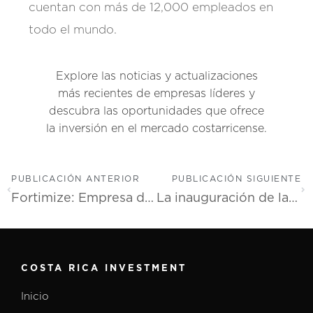
cuentan con más de 12,000 empleados en
todo el mundo.
Explore las noticias y actualizaciones
más recientes de empresas líderes y
descubra las oportunidades que ofrece
la inversión en el mercado costarricense.
PUBLICACIÓN ANTERIOR
PUBLICACIÓN SIGUIENTE
Fortimize: Empresa de servicios para el sector financiero expande sus operaciones en Costa Rica
La inauguración de las instalaciones de Cadence en Costa Rica marca el compromiso con el crecimiento de los clientes
COSTA RICA INVESTMENT
Inicio