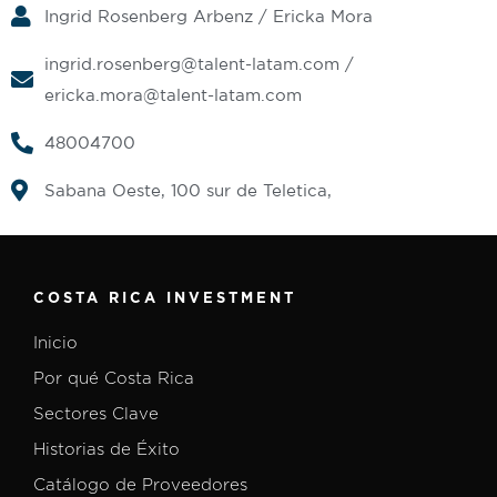
Ingrid Rosenberg Arbenz / Ericka Mora
ingrid.rosenberg@talent-latam.com
/
ericka.mora@talent-latam.com
48004700
Sabana Oeste, 100 sur de Teletica,
COSTA RICA INVESTMENT
Inicio
Por qué Costa Rica
Sectores Clave
Historias de Éxito
Catálogo de Proveedores