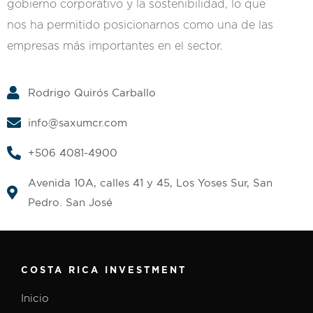
gobierno corporativo y la sostenibilidad, lo que
nos ha permitido posicionarnos como una de las
empresas más importantes en el sector.
Rodrigo Quirós Carballo
info@saxumcr.com
+506 4081-4900
Avenida 10A, calles 41 y 45, Los Yoses Sur, San
Pedro. San José
COSTA RICA INVESTMENT
Inicio