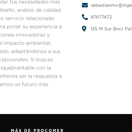
rdar tus necesidades más
sebastianmv@inge
iseño, análisis de calidad
87677472
ro servicio relacionado
ara poner su experiencia a
125 M Sur Bncr Pa
uciones innovadoras y
el impacto ambiental.
zado, adaptándonos a sus
cepcionales. Si buscas
inquebrantable con la
rmítenos ser la respuesta a
uyamos un futuro más
MÁS DE PROCOMER