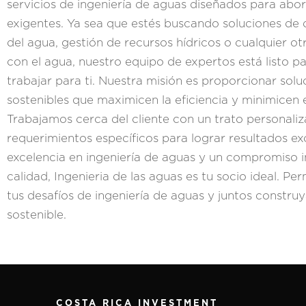
servicios de ingeniería de aguas diseñados para abo
exigentes. Ya sea que estés buscando soluciones de d
del agua, gestión de recursos hídricos o cualquier ot
con el agua, nuestro equipo de expertos está listo p
trabajar para ti. Nuestra misión es proporcionar sol
sostenibles que maximicen la eficiencia y minimicen 
Trabajamos cerca del cliente con un trato personali
requerimientos específicos para lograr resultados ex
excelencia en ingeniería de aguas y un compromiso 
calidad, Ingenieria de las aguas es tu socio ideal. Pe
tus desafíos de ingeniería de aguas y juntos constr
sostenible.
COSTA RICA INVESTMENT