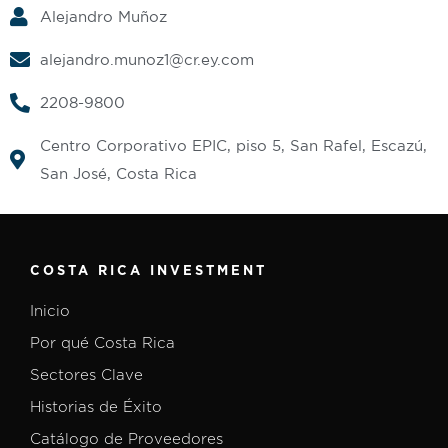
Alejandro Muñoz
alejandro.munoz1@cr.ey.com
2208-9800
Centro Corporativo EPIC, piso 5, San Rafel, Escazú,
San José, Costa Rica
COSTA RICA INVESTMENT
Inicio
Por qué Costa Rica
Sectores Clave
Historias de Éxito
Catálogo de Proveedores