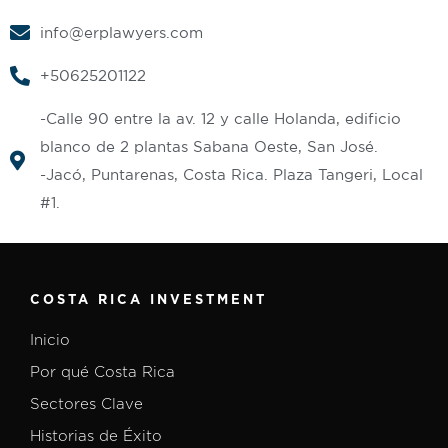
info@erplawyers.com
+50625201122
-Calle 90 entre la av. 12 y calle Holanda, edificio
blanco de 2 plantas Sabana Oeste, San José.
-Jacó, Puntarenas, Costa Rica. Plaza Tangeri, Local
#1.
COSTA RICA INVESTMENT
Inicio
Por qué Costa Rica
Sectores Clave
Historias de Éxito