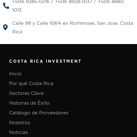
+506 8385-0216 / +506 8928-0137 / +506 8840-
1013
Calle 98 y Calle 106A en Rorhmoser, San Jose, Costa
Rica
COSTA RICA INVESTMENT
Inicio
Por qué Costa Rica
Sectores Clave
Historias de Éxito
Catálogo de Proveedores
Nosotros
Noticias