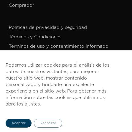
Comprador
Políticas de privacidad y seguridad
Términos y Condiciones
Términos de uso y consentimiento informado
Podemos utilizar cookies para el análisis de los
datos de nuestros visitantes, para mejorar
nuestro sitio web, mostrar contenido
personalizado y brindarle una excelente
© 2026 PROCOMER. Todos los derechos reservados.
experiencia en el sitio web. Para obtener más
información sobre las cookies que utilizamos,
abre los
ajustes
.
English
(
Inglés
)
Español
Aceptar
Rechazar