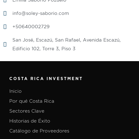
info@soley-saborio.com
+50640002729
San José, Escazú, San Rafael, Avenida Escazú,
Edificio 102, Torre 3, Piso 3
COSTA RICA INVESTMENT
Inicio
Por qué Costa Rica
Sectores Clave
Historias de Éxito
Catálogo de Proveedores