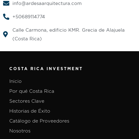
info@ardesaarquitectura.com
+50689114774
Calle Carmona, edificio KMR. Grecia de Alajuela
(Costa Rica)
COSTA RICA INVESTMENT
Inicio
Por qué Costa Rica
Sectores Clave
Historias de Éxito
Catálogo de Proveedores
Nosotros